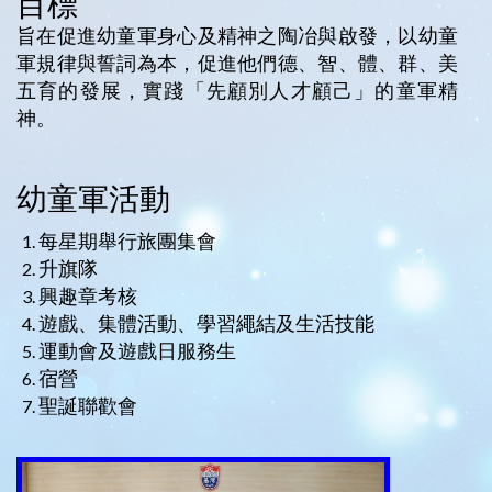
目標
旨在促進幼童軍身心及精神之陶冶與啟發，以幼童
軍規律與誓詞為本，促進他們德、智、體、群、美
五育的發展，實踐「先顧別人才顧己」的童軍精
神。
幼童軍活動
每星期舉行旅團集會
升旗隊
興趣章考核
遊戲、集體活動、學習繩結及生活技能
運動會及遊戲日服務生
宿營
聖誕聯歡會