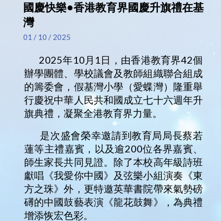
國慶快樂•香港教育界國慶升旗禮在基
灣
01 / 10 / 2025
2025年10月1日，由香港教育界42個
辦學團體、學校議會及教師組織聯合組成
的籌委會，假基灣小學（愛蝶灣）隆重舉
行慶祝中華人民共和國成立七十六週年升
旗典禮，凝聚全港教育界力量。
是次盛會榮幸邀請到教育局局長蔡若
蓮等主禮嘉賓，以及逾200位各界嘉賓、
師生家長共同見證。除了本校高年級詩班
獻唱《我愛你中國》及弦樂小組演奏《東
方之珠》外，更特邀英華書院帶來氣勢磅
礡的中國鼓藝表演《龍花鼓舞》，為典禮
增添恢宏色彩。