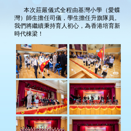
本次莊嚴儀式全程由基灣小學（愛蝶
灣）師生擔任司儀，學生擔任升旗隊員。
我們將繼續秉持育人初心，為香港培育新
時代棟梁！