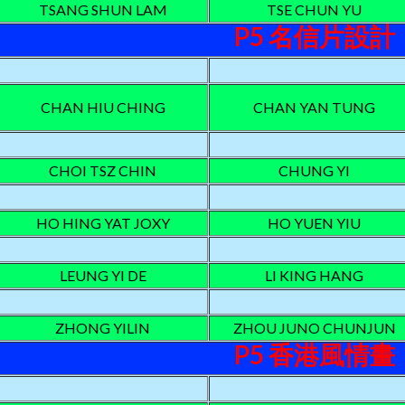
TSANG SHUN LAM
TSE CHUN YU
P5 名信片設計
CHAN HIU CHING
CHAN YAN TUNG
CHOI TSZ CHIN
CHUNG YI
HO HING YAT JOXY
HO YUEN YIU
LEUNG YI DE
LI KING HANG
ZHONG YILIN
ZHOU JUNO CHUNJUN
P5 香港風情畫