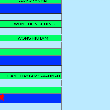
LEUNG PAK HEI
KWONG HONG CHING
WONG HIU LAM
TSANG HAY LAM SAVANNAH
喊