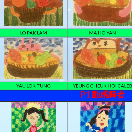
LO PAK LAM
MA HO YAN
YAU LOK TUNG
YEUNG CHEUK HOI CALE
P1 動感舞者