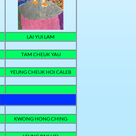
LAI YUI LAM
TAM CHEUK YAU
YEUNG CHEUK HOI CALEB
是
KWONG HONG CHING