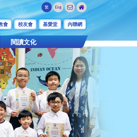
繁
Eng
教會
校友會
基愛堂
內聯網
閱讀文化