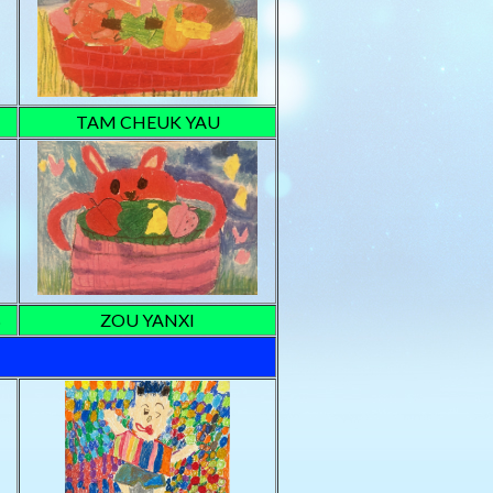
TAM CHEUK YAU
B
ZOU YANXI