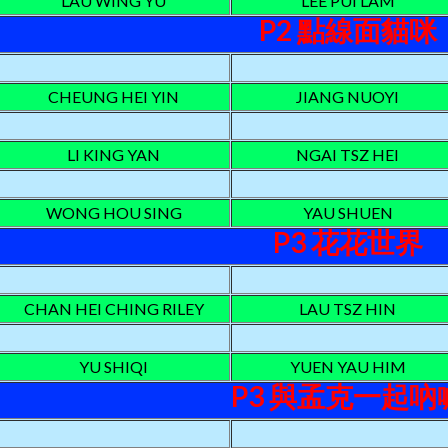
LAU WING YU
LEE PUI LAM
P2 點線面貓咪
CHEUNG HEI YIN
JIANG NUOYI
LI KING YAN
NGAI TSZ HEI
WONG HOU SING
YAU SHUEN
P3 花花世界
CHAN HEI CHING RILEY
LAU TSZ HIN
YU SHIQI
YUEN YAU HIM
P3 與孟克一起吶