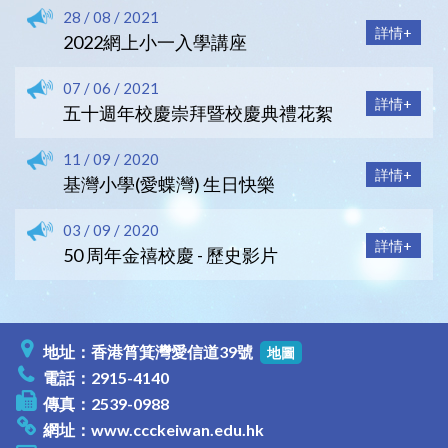
28 / 08 / 2021
詳情+
2022網上小一入學講座
07 / 06 / 2021
詳情+
五十週年校慶崇拜暨校慶典禮花絮
11 / 09 / 2020
詳情+
基灣小學(愛蝶灣) 生日快樂
03 / 09 / 2020
詳情+
50 周年金禧校慶 - 歷史影片
地址：香港筲箕灣愛信道39號
地圖
電話：2915-4140
傳真：2539-0988
網址：
www.ccckeiwan.edu.hk