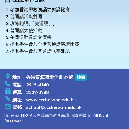
參加香港學校朗誦節獨誦比賽
普通話活動雙週
班際朗誦(「雙週誦」)
普通話大使活動
午間活動及語文廣播
提名學生參加全港普通話演講比賽
提名學生參加普通話水平測試
地址：香港筲箕灣愛信道39號
地圖
電話：2915-4140
傳真：2539-0988
網址：
www.ccckeiwan.edu.hk
電郵：
school@ccckeiwan.edu.hk
Copyright©2017. 中華基督教會基灣小學(愛蝶灣), All Rights
Reserved.