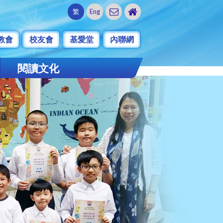
繁
Eng
教會
校友會
基愛堂
內聯網
閱讀文化