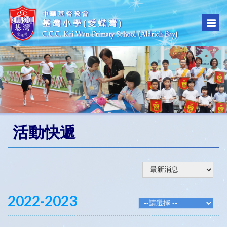
活動快遞
2022-2023