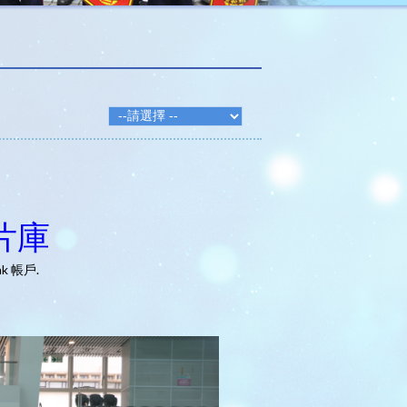
片庫
hk 帳戶.