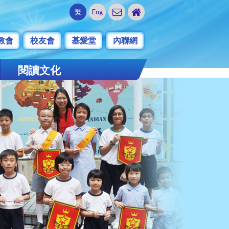
繁
Eng
教會
校友會
基愛堂
內聯網
閱讀文化