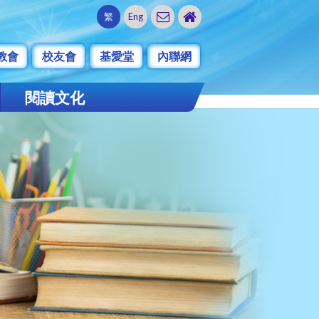
繁
Eng
教會
校友會
基愛堂
內聯網
閱讀文化