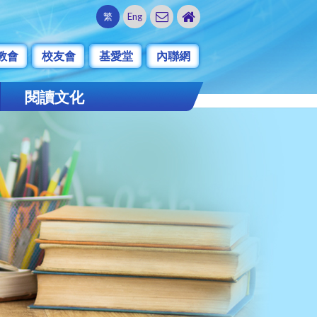
繁
Eng
教會
校友會
基愛堂
內聯網
閱讀文化