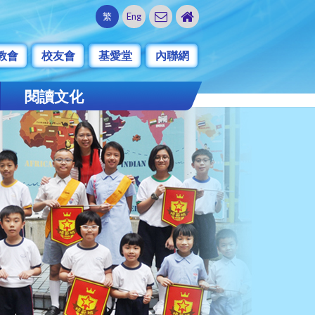
繁
Eng
教會
校友會
基愛堂
內聯網
閱讀文化