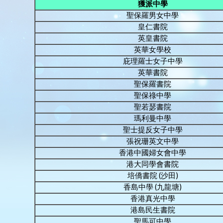
獲派中學
聖保羅男女中學
皇仁書院
英皇書院
英華女學校
庇理羅士女子中學
英華書院
聖保羅書院
聖保祿中學
聖若瑟書院
瑪利曼中學
聖士提反女子中學
張祝珊英文中學
香港中國婦女會中學
港大同學會書院
培僑書院 (沙田)
香島中學 (九龍塘)
香港真光中學
港島民生書院
聖馬可中學