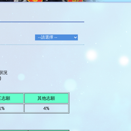
配狀況
)
三志願
其他志願
1%
4%