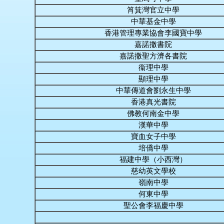
筲箕灣官立中學
中華基金中學
香港管理專業協會李國寶中學
嘉諾撒書院
嘉諾撒聖方濟各書院
衞理中學
顯理中學
中華傳道會劉永生中學
香港真光書院
佛教何南金中學
漢華中學
寶血女子中學
培僑中學
福建中學（小西灣）
慈幼英文學校
嶺南中學
何東中學
聖公會李福慶中學