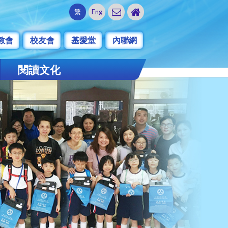
繁
Eng
教會
校友會
基愛堂
內聯網
閱讀文化