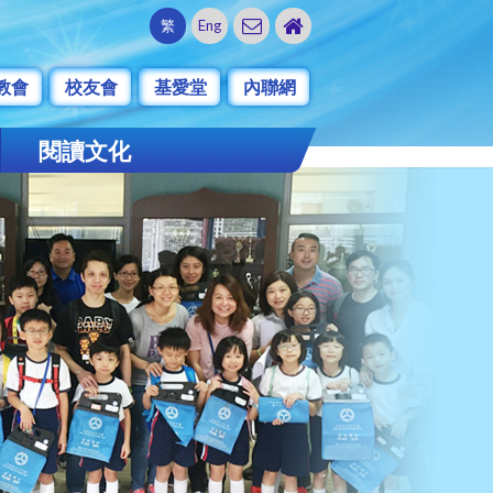
繁
Eng
教會
校友會
基愛堂
內聯網
閱讀文化