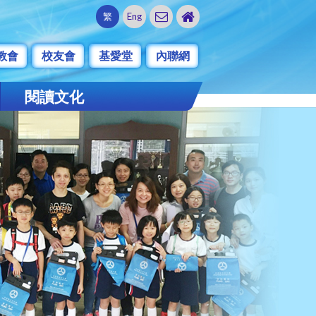
繁
Eng
教會
校友會
基愛堂
內聯網
閱讀文化