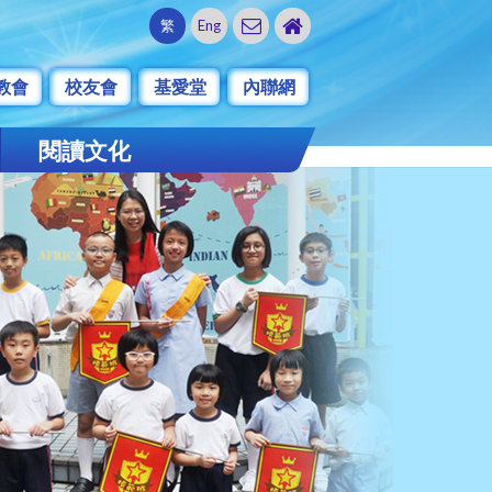
繁
Eng
教會
校友會
基愛堂
內聯網
閱讀文化