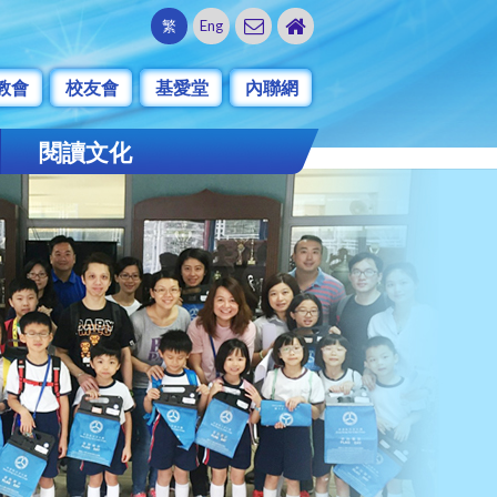
繁
Eng
教會
校友會
基愛堂
內聯網
閱讀文化