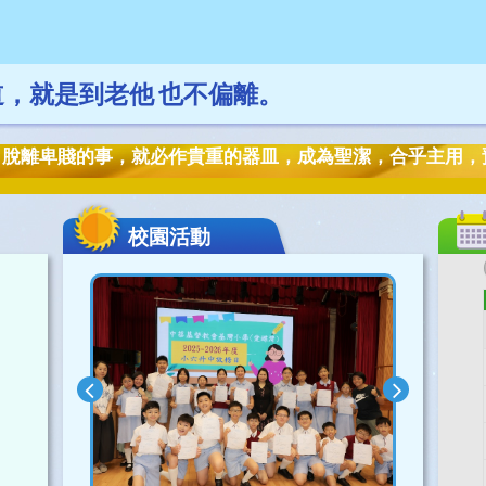
道，就是到老他 也不偏離。
，脫離卑賤的事，就必作貴重的器皿，成為聖潔，合乎主用，
校園活動