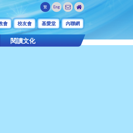
繁
Eng
教會
校友會
基愛堂
內聯網
閱讀文化